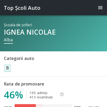
Top Şcoli Auto
menu
Şcoala de şoferi
IGNEA NICOLAE
Alba
Categorii auto
B
Rata de promovare
46%
193
admişi
help_outline
413
examinaţi