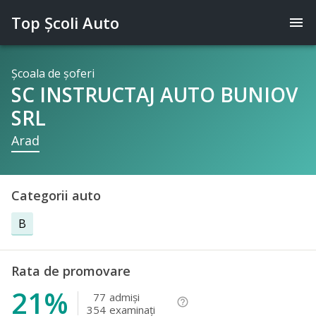
Top Şcoli Auto
menu
Şcoala de şoferi
SC INSTRUCTAJ AUTO BUNIOV
SRL
Arad
Categorii auto
B
Rata de promovare
21%
77
admişi
help_outline
354
examinaţi