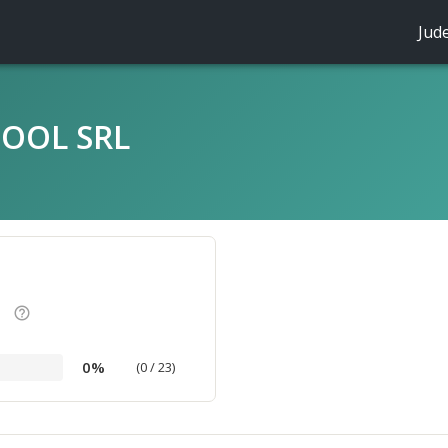
Jud
OOL SRL
help_outline
0%
(0 / 23)