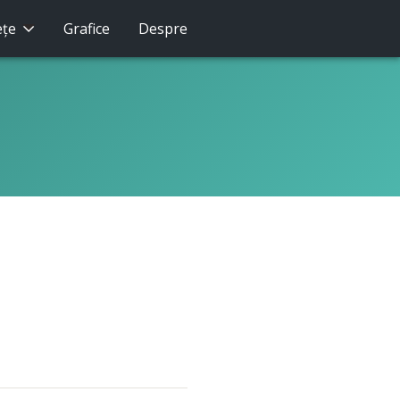
eţe
Grafice
Despre