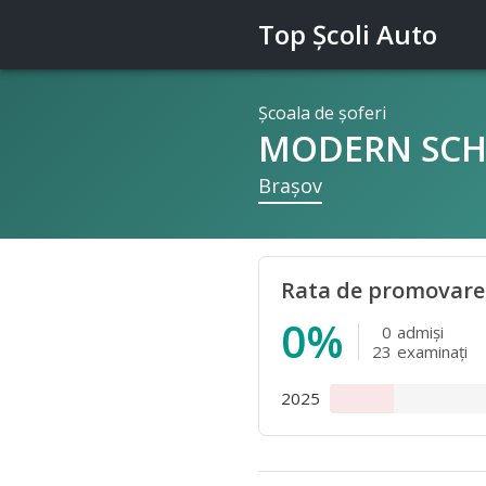
Top Şcoli Auto
Şcoala de şoferi
MODERN SCH
Braşov
Rata de promovare
0%
0
admişi
23
examinaţi
2025