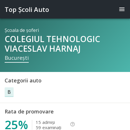
Top Şcoli Auto
menu
Şcoala de şoferi
COLEGIUL TEHNOLOGIC
VIACESLAV HARNAJ
Bucureşti
Categorii auto
B
Rata de promovare
25%
15
admişi
help_outline
59
examinaţi