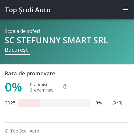
Top Şcoli Auto
menu
Şcoala de şoferi
SC STEFUNNY SMART SRL
Bucureşti
Rata de promovare
0%
0
admişi
help_outline
3
examinaţi
2025
0%
(0 / 3)
© Top Şcoli Auto