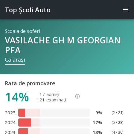
Top Şcoli Auto
menu
Şcoala de şoferi
VASILACHE GH M GEORGIAN
PFA
Călăraşi
Rata de promovare
14%
17
admişi
help_outline
121
examinaţi
2025
9%
(2 / 21)
2024
17%
(5 / 28)
2023
13%
(4 / 30)