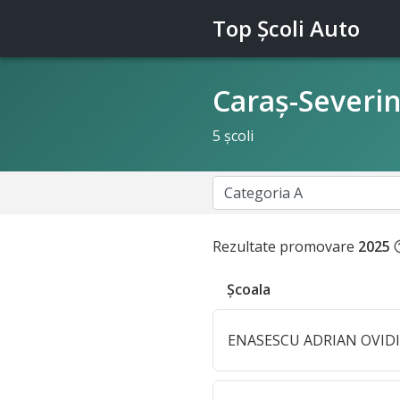
Top Şcoli Auto
Caraş-Severi
5 şcoli
Rezultate promovare
2025
help_
Şcoala
ENASESCU ADRIAN OVIDI