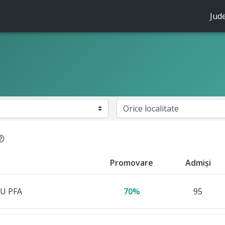
Jud
n
outline
Promovare
Admişi
U PFA
70%
95