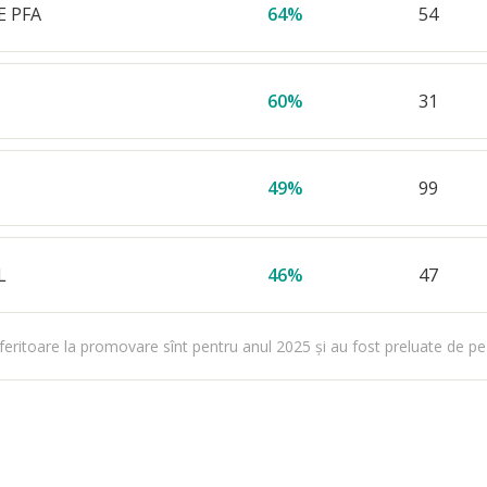
E PFA
64%
54
60%
31
49%
99
L
46%
47
feritoare la promovare sînt pentru anul 2025 şi au fost preluate de pe 