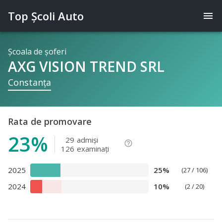
Top Şcoli Auto
menu
Şcoala de şoferi
AXG VISION TREND SRL
Constanţa
Rata de promovare
23%
29
admişi
help_outline
126
examinaţi
2025
25%
(27 / 106)
2024
10%
(2 / 20)