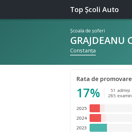
Top Şcoli Auto
Şcoala de şoferi
GRAJDEANU C
Constanţa
Rata de promovare
17%
51
admişi
285
examin
2025
2024
2023