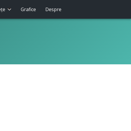
eţe
Grafice
Despre