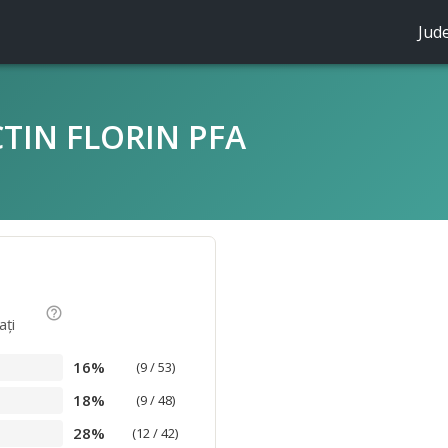
Jud
TIN FLORIN PFA
help_outline
aţi
16%
(9 / 53)
18%
(9 / 48)
28%
(12 / 42)