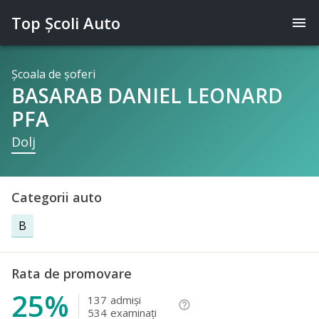
Top Şcoli Auto
menu
Şcoala de şoferi
BASARAB DANIEL LEONARD
PFA
Dolj
Categorii auto
B
Rata de promovare
25%
137
admişi
help_outline
534
examinaţi