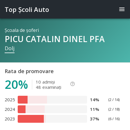
Top Şcoli Auto
menu
Şcoala de şoferi
PICU CATALIN DINEL PFA
Dolj
Rata de promovare
20%
10
admişi
help_outline
48
examinaţi
2025
14%
(2 / 14)
2024
11%
(2 / 18)
2023
37%
(6 / 16)