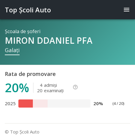
Top Şcoli Auto
menu
Şcoala de şoferi
MIRON DDANIEL PFA
Galaţi
Rata de promovare
20%
4
admişi
help_outline
20
examinaţi
2025
20%
(4 / 20)
© Top Şcoli Auto