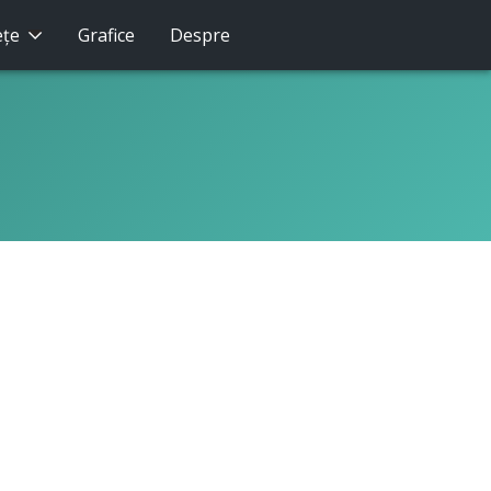
eţe
Grafice
Despre