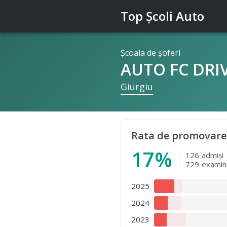
Top Şcoli Auto
Şcoala de şoferi
AUTO FC DRIV
Giurgiu
Rata de promovare
17%
126
admişi
729
examin
2025
2024
2023