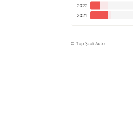
2022
2021
© Top Şcoli Auto