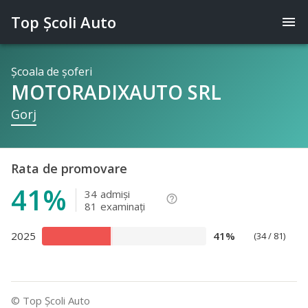
Top Şcoli Auto
menu
Şcoala de şoferi
MOTORADIXAUTO SRL
Gorj
Rata de promovare
41%
34
admişi
help_outline
81
examinaţi
2025
41%
(34 / 81)
© Top Şcoli Auto