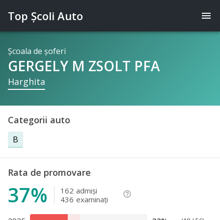
Top Şcoli Auto
menu
Şcoala de şoferi
GERGELY M ZSOLT PFA
Harghita
Categorii auto
B
Rata de promovare
37%
162
admişi
help_outline
436
examinaţi