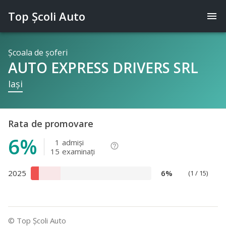
Top Şcoli Auto
menu
Şcoala de şoferi
AUTO EXPRESS DRIVERS SRL
Iaşi
Rata de promovare
6%
1
admişi
help_outline
15
examinaţi
2025
6%
(1 / 15)
© Top Şcoli Auto