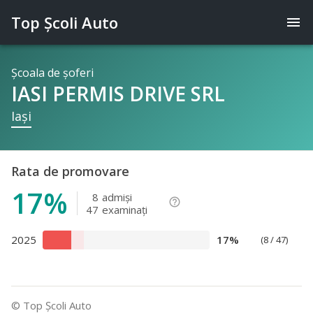
Top Şcoli Auto
menu
Şcoala de şoferi
IASI PERMIS DRIVE SRL
Iaşi
Rata de promovare
17%
8
admişi
help_outline
47
examinaţi
2025
17%
(8 / 47)
© Top Şcoli Auto