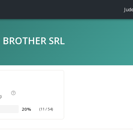
Jud
 BROTHER SRL
help_outline
i
20%
(11 / 54)