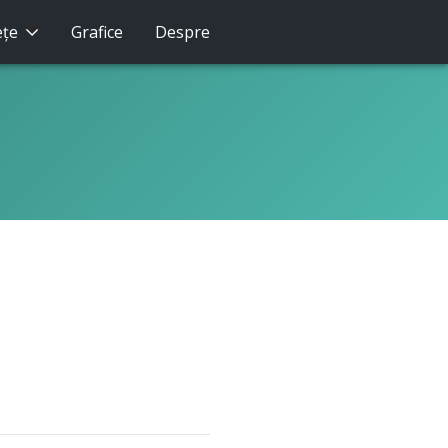
eţe
Grafice
Despre