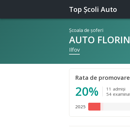
Top Şcoli Auto
Şcoala de şoferi
AUTO FLORIN
Ilfov
Rata de promovare
20%
11
admişi
54
examinaţ
2025