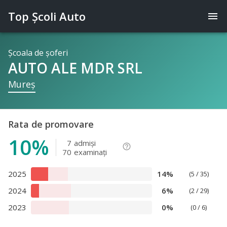
Top Şcoli Auto
menu
Şcoala de şoferi
AUTO ALE MDR SRL
Mureş
Rata de promovare
10%
7
admişi
help_outline
70
examinaţi
2025
14%
(5 / 35)
2024
6%
(2 / 29)
2023
0%
(0 / 6)