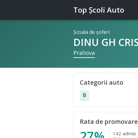
Top Şcoli Auto
Şcoala de şoferi
DINU GH CRI
Prahova
Categorii auto
B
Rata de promovare
27%
142
admişi