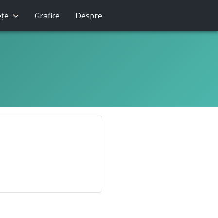
eţe
Grafice
Despre