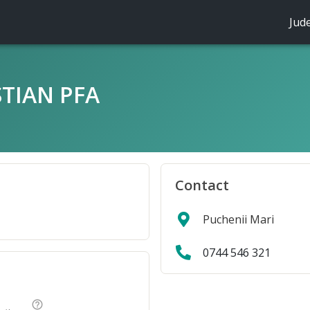
Jud
STIAN PFA
Contact
Puchenii Mari
0744 546 321
help_outline