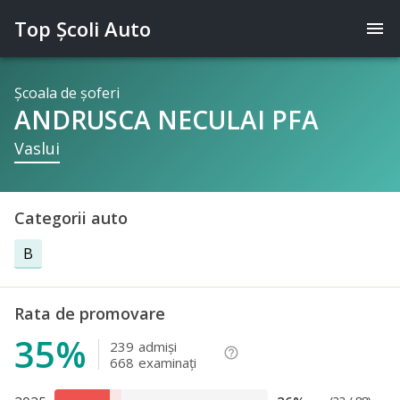
Top Şcoli Auto
menu
Şcoala de şoferi
ANDRUSCA NECULAI PFA
Vaslui
Categorii auto
B
Rata de promovare
35%
239
admişi
help_outline
668
examinaţi