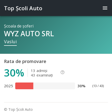
Top Şcoli Auto
menu
Şcoala de şoferi
WYZ AUTO SRL
Vaslui
Rata de promovare
30%
13
admişi
help_outline
43
examinaţi
2025
30%
(13 / 43)
© Top Şcoli Auto