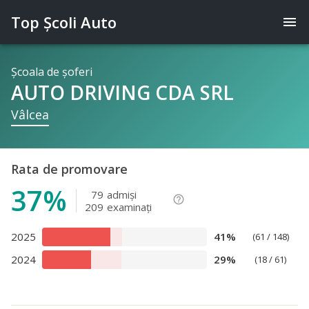
Top Şcoli Auto
menu
Şcoala de şoferi
AUTO DRIVING CDA SRL
Vâlcea
Rata de promovare
37%
79
admişi
help_outline
209
examinaţi
2025
41%
(61 / 148)
2024
29%
(18 / 61)