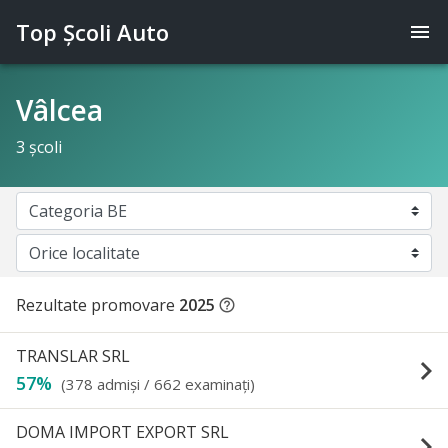
Top Şcoli Auto
menu
Vâlcea
3 şcoli
Rezultate promovare
2025
help_outline
TRANSLAR SRL
keyboard_arrow_right
57%
(378 admişi / 662 examinaţi)
DOMA IMPORT EXPORT SRL
keyboard_arrow_right