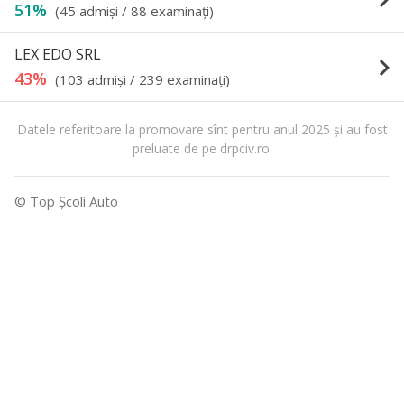
51%
(45 admişi / 88 examinaţi)
LEX EDO SRL
keyboard_arrow_right
43%
(103 admişi / 239 examinaţi)
Datele referitoare la promovare sînt pentru anul 2025 şi au fost
preluate de pe drpciv.ro.
© Top Şcoli Auto