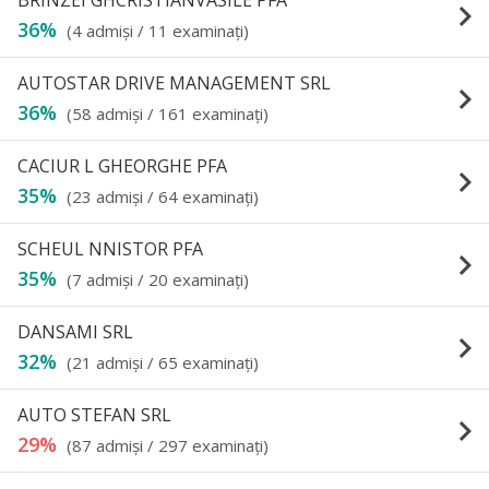
BRINZEI GHCRISTIANVASILE PFA
keyboard_arrow_right
36%
(4 admişi / 11 examinaţi)
AUTOSTAR DRIVE MANAGEMENT SRL
keyboard_arrow_right
36%
(58 admişi / 161 examinaţi)
CACIUR L GHEORGHE PFA
keyboard_arrow_right
35%
(23 admişi / 64 examinaţi)
SCHEUL NNISTOR PFA
keyboard_arrow_right
35%
(7 admişi / 20 examinaţi)
DANSAMI SRL
keyboard_arrow_right
32%
(21 admişi / 65 examinaţi)
AUTO STEFAN SRL
keyboard_arrow_right
29%
(87 admişi / 297 examinaţi)