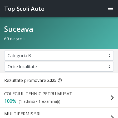
Top Şcoli Auto
menu
Suceava
60 de şcoli
Rezultate promovare
2025
help_outline
COLEGIUL TEHNIC PETRU MUSAT
keyboard_arrow_right
100%
(1 admişi / 1 examinaţi)
MULTIPERMIS SRL
keyboard_arrow_right