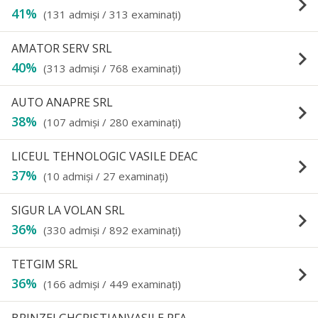
keyboard_arrow_right
41%
(131 admişi / 313 examinaţi)
AMATOR SERV SRL
keyboard_arrow_right
40%
(313 admişi / 768 examinaţi)
AUTO ANAPRE SRL
keyboard_arrow_right
38%
(107 admişi / 280 examinaţi)
LICEUL TEHNOLOGIC VASILE DEAC
keyboard_arrow_right
37%
(10 admişi / 27 examinaţi)
SIGUR LA VOLAN SRL
keyboard_arrow_right
36%
(330 admişi / 892 examinaţi)
TETGIM SRL
keyboard_arrow_right
36%
(166 admişi / 449 examinaţi)