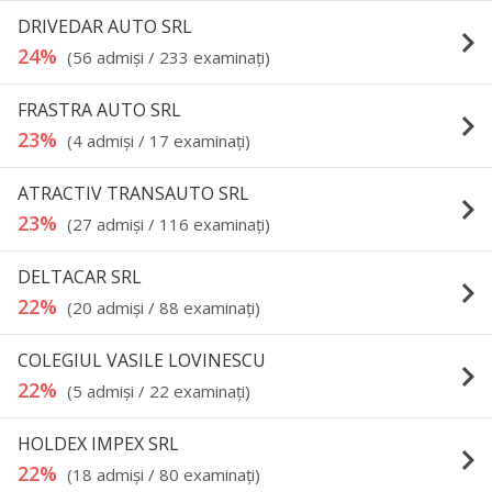
DRIVEDAR AUTO SRL
keyboard_arrow_right
24%
(56 admişi / 233 examinaţi)
FRASTRA AUTO SRL
keyboard_arrow_right
23%
(4 admişi / 17 examinaţi)
ATRACTIV TRANSAUTO SRL
keyboard_arrow_right
23%
(27 admişi / 116 examinaţi)
DELTACAR SRL
keyboard_arrow_right
22%
(20 admişi / 88 examinaţi)
COLEGIUL VASILE LOVINESCU
keyboard_arrow_right
22%
(5 admişi / 22 examinaţi)
HOLDEX IMPEX SRL
keyboard_arrow_right
22%
(18 admişi / 80 examinaţi)