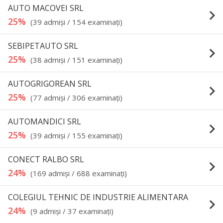
AUTO MACOVEI SRL
keyboard_arrow_right
25%
(39 admişi / 154 examinaţi)
SEBIPETAUTO SRL
keyboard_arrow_right
25%
(38 admişi / 151 examinaţi)
AUTOGRIGOREAN SRL
keyboard_arrow_right
25%
(77 admişi / 306 examinaţi)
AUTOMANDICI SRL
keyboard_arrow_right
25%
(39 admişi / 155 examinaţi)
CONECT RALBO SRL
keyboard_arrow_right
24%
(169 admişi / 688 examinaţi)
COLEGIUL TEHNIC DE INDUSTRIE ALIMENTARA
keyboard_arrow_right
24%
(9 admişi / 37 examinaţi)