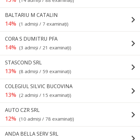
(14 admişi / 88 examinaţi)
BALTARIU M CATALIN
keyboard_arrow_right
14%
(1 admişi / 7 examinaţi)
CORA S DUMITRU PFA
keyboard_arrow_right
14%
(3 admişi / 21 examinaţi)
STASCOND SRL
keyboard_arrow_right
13%
(8 admişi / 59 examinaţi)
COLEGIUL SILVIC BUCOVINA
keyboard_arrow_right
13%
(2 admişi / 15 examinaţi)
AUTO CZR SRL
keyboard_arrow_right
12%
(10 admişi / 78 examinaţi)
ANDA BELLA SERV SRL
keyboard_arrow_right