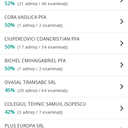
52%
(21 admişi / 40 examinaţi)
CORA VASILICA PFA
keyboard_arrow_right
50%
(1 admişi / 2 examinaţi)
CIUPERCOVICI CDANCRISTIAN PFA
keyboard_arrow_right
50%
(17 admişi / 34 examinaţi)
BICHEL CMIHAIGABRIEL PFA
keyboard_arrow_right
50%
(1 admişi / 2 examinaţi)
OVASAL TRANSABC SRL
keyboard_arrow_right
45%
(29 admişi / 64 examinaţi)
COLEGIUL TEHNIC SAMUIL ISOPESCU
keyboard_arrow_right
42%
(3 admişi / 7 examinaţi)
PLUS EUROPA SRL