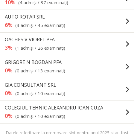
10%
(4 admişi / 37 examinaţi)
AUTO ROTAR SRL
keyboard_arrow_right
6%
(3 admişi / 45 examinaţi)
OACHES V VIOREL PFA
keyboard_arrow_right
3%
(1 admişi / 26 examinaţi)
GRIGORE N BOGDAN PFA
keyboard_arrow_right
0%
(0 admişi / 13 examinaţi)
GIA CONSULTANT SRL
keyboard_arrow_right
0%
(0 admişi / 10 examinaţi)
COLEGIUL TEHNIC ALEXANDRU IOAN CUZA
keyboard_arrow_right
0%
(0 admişi / 10 examinaţi)
Datele referitoare la promovare sînt pentru anul 2025 şi au fost