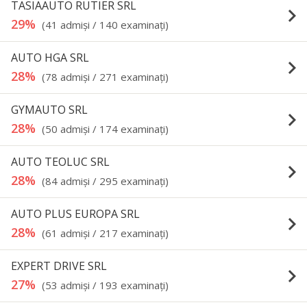
TASIAAUTO RUTIER SRL
keyboard_arrow_right
29%
(41 admişi / 140 examinaţi)
AUTO HGA SRL
keyboard_arrow_right
28%
(78 admişi / 271 examinaţi)
GYMAUTO SRL
keyboard_arrow_right
28%
(50 admişi / 174 examinaţi)
AUTO TEOLUC SRL
keyboard_arrow_right
28%
(84 admişi / 295 examinaţi)
AUTO PLUS EUROPA SRL
keyboard_arrow_right
28%
(61 admişi / 217 examinaţi)
EXPERT DRIVE SRL
keyboard_arrow_right
27%
(53 admişi / 193 examinaţi)