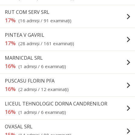
RUT COM SERV SRL
keyboard_arrow_right
17%
(16 admişi / 91 examinaţi)
PINTEA V GAVRIL
keyboard_arrow_right
17%
(28 admişi / 161 examinaţi)
MARNICDAL SRL
keyboard_arrow_right
16%
(1 admişi / 6 examinaţi)
PUSCASU FLORIN PFA
keyboard_arrow_right
16%
(2 admişi / 12 examinaţi)
LICEUL TEHNOLOGIC DORNA CANDRENILOR
keyboard_arrow_right
16%
(1 admişi / 6 examinaţi)
OVASAL SRL
keyboard_arrow_right
15%