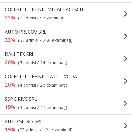
COLEGIUL TEHNIC MIHAI BACESCU
keyboard_arrow_right
22%
(2 admişi / 9 examinaţi)
AUTO PRECOV SRL
keyboard_arrow_right
22%
(63 admişi / 286 examinaţi)
DALI TEX SRL
keyboard_arrow_right
20%
(5 admişi / 24 examinaţi)
COLEGIUL TEHNIC LATCU VODA
keyboard_arrow_right
20%
(4 admişi / 20 examinaţi)
SSP DRIVE SRL
keyboard_arrow_right
19%
(9 admişi / 47 examinaţi)
AUTO SICRIS SRL
keyboard_arrow_right
19%
(23 admişi / 121 examinaţi)